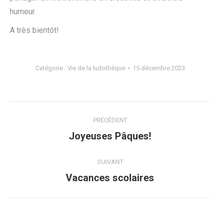
humeur.
A très bientôt!
Catégorie :
Vie de la ludothèque
15 décembre 2023
Navigation
PRÉCÉDENT
article
Article
Joyeuses Pâques!
précédent
:
SUIVANT
Article
Vacances scolaires
suivant
: