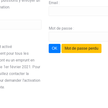
 puissions y envoyer un
Email :
mation.
Mot de passe :
t activé
OK
Mot de passe perdu
nt pour tous les
nt eu un emprunt en
e 1er février 2021. Pour
uillez contacter la
ur demander l'activation
te.