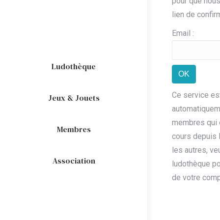
pour que nous
lien de confir
Email :
Ludothèque
OK
Ce service es
Jeux & Jouets
automatiqueme
membres qui o
Membres
cours depuis l
les autres, ve
Association
ludothèque po
de votre comp