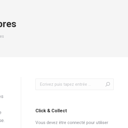
bres
es
Recherche
:
ès
Click & Collect
e
se.
Vous devez être connecté pour utiliser