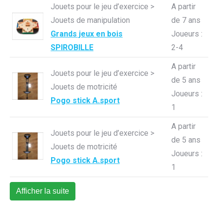
Jouets pour le jeu d’exercice >
A partir
Jouets de manipulation
de 7 ans
Grands jeux en bois
Joueurs :
SPIROBILLE
2-4
A partir
Jouets pour le jeu d’exercice >
de 5 ans
Jouets de motricité
Joueurs :
Pogo stick A.sport
1
A partir
Jouets pour le jeu d’exercice >
de 5 ans
Jouets de motricité
Joueurs :
Pogo stick A.sport
1
Afficher la suite