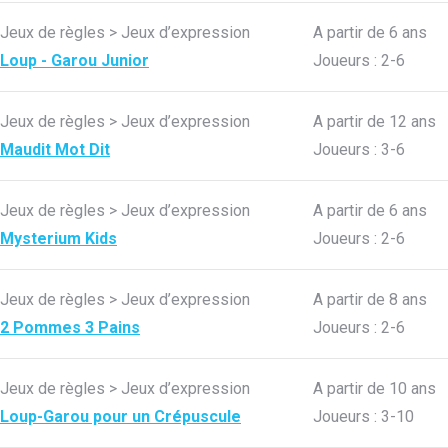
Jeux de règles > Jeux d’expression
A partir de 6 ans
Loup - Garou Junior
Joueurs : 2-6
Jeux de règles > Jeux d’expression
A partir de 12 ans
Maudit Mot Dit
Joueurs : 3-6
Jeux de règles > Jeux d’expression
A partir de 6 ans
Mysterium Kids
Joueurs : 2-6
Jeux de règles > Jeux d’expression
A partir de 8 ans
2 Pommes 3 Pains
Joueurs : 2-6
Jeux de règles > Jeux d’expression
A partir de 10 ans
Loup-Garou pour un Crépuscule
Joueurs : 3-10