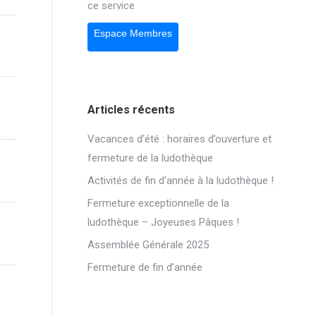
ce service
Espace Membres
Articles récents
Vacances d’été : horaires d’ouverture et
fermeture de la ludothèque
Activités de fin d’année à la ludothèque !
Fermeture exceptionnelle de la
ludothèque – Joyeuses Pâques !
Assemblée Générale 2025
Fermeture de fin d’année