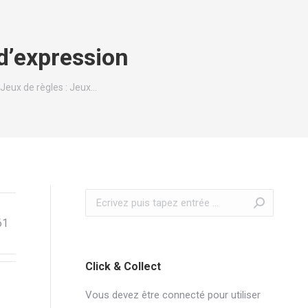
 d’expression
Jeux de règles : Jeux…
Recherche
:
61
Click & Collect
Vous devez être connecté pour utiliser