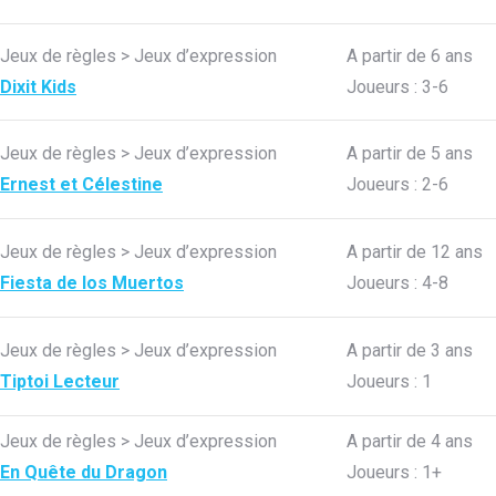
Jeux de règles > Jeux d’expression
A partir de 6 ans
Dixit Kids
Joueurs : 3-6
Jeux de règles > Jeux d’expression
A partir de 5 ans
Ernest et Célestine
Joueurs : 2-6
Jeux de règles > Jeux d’expression
A partir de 12 ans
Fiesta de los Muertos
Joueurs : 4-8
Jeux de règles > Jeux d’expression
A partir de 3 ans
Tiptoi Lecteur
Joueurs : 1
Jeux de règles > Jeux d’expression
A partir de 4 ans
En Quête du Dragon
Joueurs : 1+